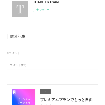
THABET's Ownd
フォロー
関連記事
0
コメント
PR
プレミアムプランでもっと自由