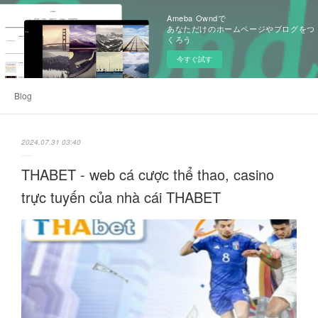
Ameba Owndで
あなただけのホームページやブログをつ
くろう
今すぐ試す
Blog
2024.07.31 03:40
THABET - web cá cược thể thao, casino
trực tuyến của nhà cái THABET